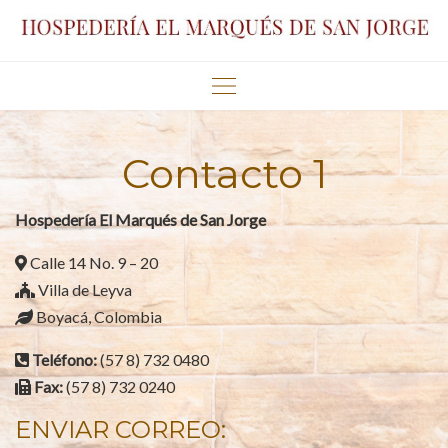
Skip
to
content
Contacto 1
Hospedería El Marqués de San Jorge
Calle 14 No. 9 – 20
Villa de Leyva
Boyacá, Colombia
Teléfono:
(57 8) 732 0480
Fax:
(57 8) 732 0240
ENVIAR CORREO: